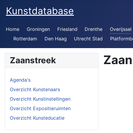
Kunstdatabase
Home
Groningen
Friesland
Drenthe
Overijssel
Rotterdam
Den Haag
Utrecht Stad
Platformb
Zaan
Zaanstreek
Agenda's
Overzicht Kunstenaars
Overzicht Kunstinstellingen
Overzicht Expositieruimten
Overzicht Kunsteducatie