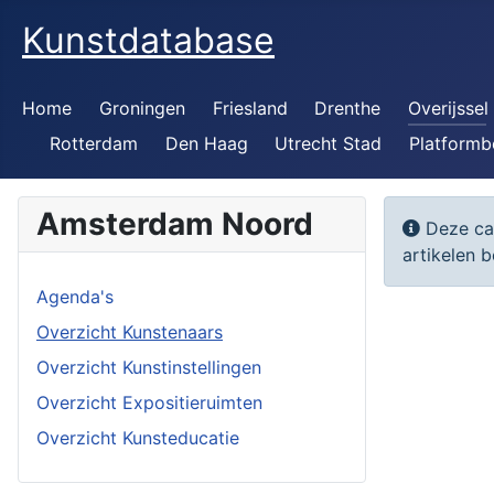
Kunstdatabase
Home
Groningen
Friesland
Drenthe
Overijssel
Rotterdam
Den Haag
Utrecht Stad
Platformb
Amsterdam Noord
Informat
Deze cat
artikelen b
Agenda's
Overzicht Kunstenaars
Overzicht Kunstinstellingen
Overzicht Expositieruimten
Overzicht Kunsteducatie