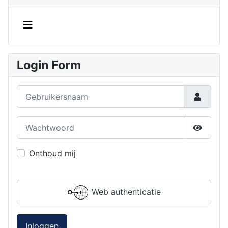
Login Form
Gebruikersnaam
Wachtwoord
Toon w
Onthoud mij
Web authenticatie
Inloggen